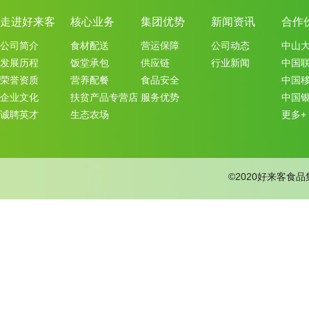
走进好来客
核心业务
集团优势
新闻资讯
合作
公司简介
食材配送
营运保障
公司动态
中山
发展历程
饭堂承包
供应链
行业新闻
中国
荣誉资质
营养配餐
食品安全
中国
企业文化
扶贫产品专营店
服务优势
中国
诚聘英才
生态农场
更多+
©2020好来客食