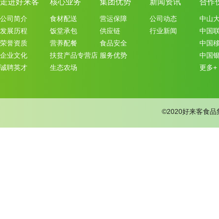
走进好来客
核心业务
集团优势
新闻资讯
合作
公司简介
食材配送
营运保障
公司动态
中山
发展历程
饭堂承包
供应链
行业新闻
中国
荣誉资质
营养配餐
食品安全
中国
企业文化
扶贫产品专营店
服务优势
中国
诚聘英才
生态农场
更多+
©2020好来客食